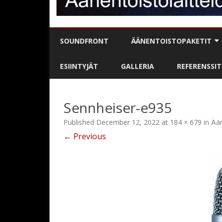
SOUNDFRONT
ÄÄNENTOISTOPAKETIT
BÄNDIPAKETIT
ESIINTYJÄT
GALLERIA
REFERENSSIT
DJ / MC-PAKETIT
Sennheiser-e935
PUHE- / JUONTOPAKETIT
Published
December 12, 2022
at
184 × 679
in
Ään
KARAOKE
← Previous