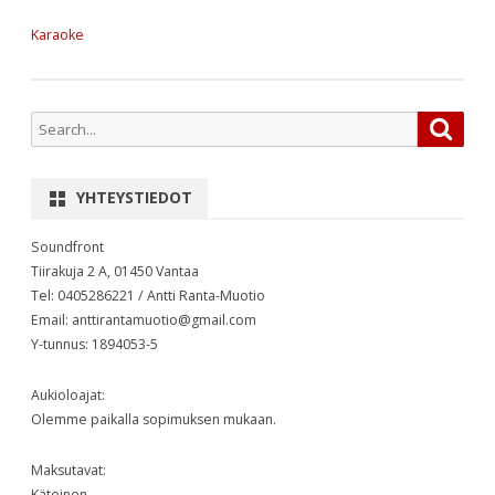
Karaoke
Search
Searc
for:
YHTEYSTIEDOT
Soundfront
Tiirakuja 2 A, 01450 Vantaa
Tel: 0405286221 / Antti Ranta-Muotio
Email: anttirantamuotio@gmail.com
Y-tunnus: 1894053-5
Aukioloajat:
Olemme paikalla sopimuksen mukaan.
Maksutavat:
Käteinen