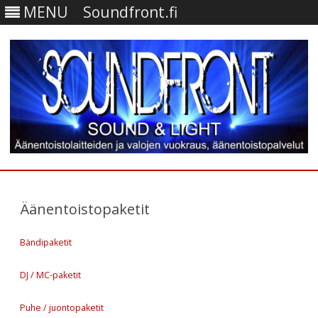
MENU
Soundfront.fi
Skip
to
content
Äänentoistopaketit
Bändipaketit
DJ / MC-paketit
Puhe / juontopaketit