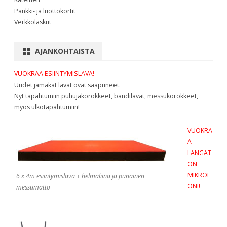
Pankki- ja luottokortit
Verkkolaskut
AJANKOHTAISTA
VUOKRAA ESIINTYMISLAVA!
Uudet jämäkät lavat ovat saapuneet.
Nyt tapahtumiin puhujakorokkeet, bändilavat, messukorokkeet,
myös ulkotapahtumiin!
VUOKRA
A
LANGAT
ON
MIKROF
6 x 4m esiintymislava + helmaliina ja punainen
ONI!
messumatto