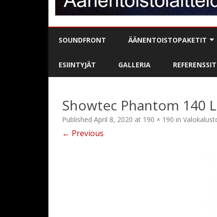
SOUNDFRONT
ÄÄNENTOISTOPAKETIT
BÄNDIPAKETIT
ESIINTYJÄT
GALLERIA
REFERENSSIT
DJ / MC-PAKETIT
Showtec Phantom 140 
PUHE- / JUONTOPAKETIT
Published
April 8, 2020
at
190 × 190
in
Valokalust
KARAOKE
← Previous