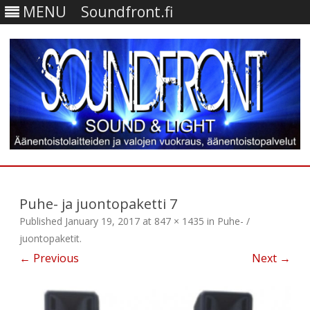
MENU
Soundfront.fi
Skip
to
content
Puhe- ja juontopaketti 7
Published
January 19, 2017
at
847 × 1435
in
Puhe- /
juontopaketit
.
← Previous
Next →