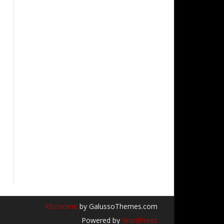
Ribosome
by GalussoThemes.com
Powered by
WordPress