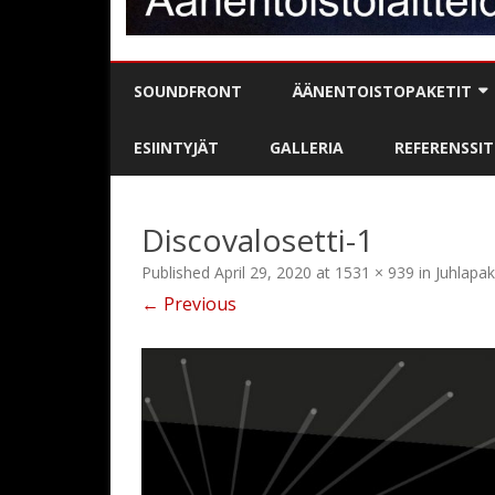
SOUNDFRONT
ÄÄNENTOISTOPAKETIT
BÄNDIPAKETIT
ESIINTYJÄT
GALLERIA
REFERENSSIT
DJ / MC-PAKETIT
Discovalosetti-1
PUHE- / JUONTOPAKETIT
Published
April 29, 2020
at
1531 × 939
in
Juhlapak
KARAOKE
← Previous