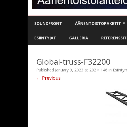
SOUNDFRONT
ÄÄNENTOISTOPAKETIT
BÄNDIPAKETIT
ESIINTYJÄT
GALLERIA
REFERENSSIT
DJ / MC-PAKETIT
Global-truss-F32200
PUHE- / JUONTOPAKETIT
Published
January 9, 2023
at
282 × 146
in
Esiintym
KARAOKE
← Previous