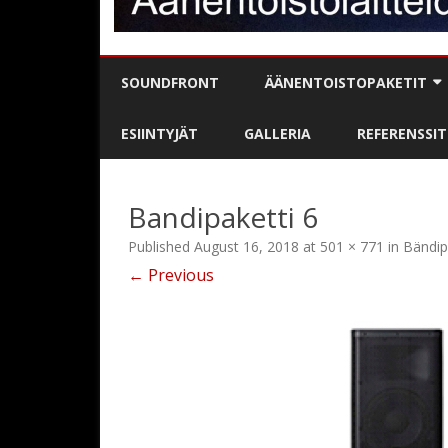
SOUNDFRONT
ÄÄNENTOISTOPAKETIT
BÄNDIPAKETIT
ESIINTYJÄT
GALLERIA
REFERENSSIT
DJ / MC-PAKETIT
Bandipaketti 6
PUHE- / JUONTOPAKETIT
Published
August 16, 2018
at
501 × 771
in
Bändip
KARAOKE
← Previous