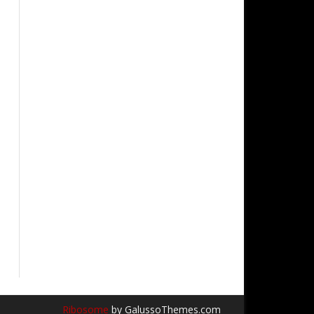
Ribosome
by GalussoThemes.com