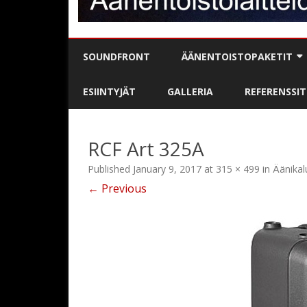
SOUNDFRONT
ÄÄNENTOISTOPAKETIT
BÄNDIPAKETIT
ESIINTYJÄT
GALLERIA
REFERENSSIT
DJ / MC-PAKETIT
RCF Art 325A
PUHE- / JUONTOPAKETIT
Published
January 9, 2017
at
315 × 499
in
Äänikal
KARAOKE
← Previous