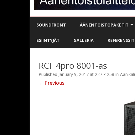
SOUNDFRONT
ÄÄNENTOISTOPAKETIT
BÄNDIPAKETIT
ESIINTYJÄT
GALLERIA
REFERENSSIT
DJ / MC-PAKETIT
RCF 4pro 8001-as
PUHE- / JUONTOPAKETIT
Published
January 9, 2017
at
227 × 258
in
Äänikal
KARAOKE
← Previous